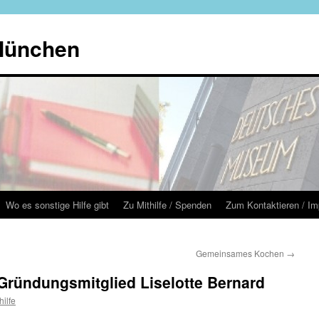
 München
Wo es sonstige Hilfe gibt
Zu Mithilfe / Spenden
Zum Kontaktieren / I
Gemeinsames Kochen
→
Gründungsmitglied Liselotte Bernard
hilfe