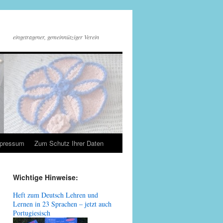
eingetragener, gemeinnütziger Verein
mpressum
Zum Schutz Ihrer Daten
Wichtige Hinweise:
Heft zum Deutsch Lehren und
Lernen in 23 Sprachen – jetzt auch
Portugiesisch