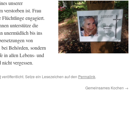
ines unserer
 verstorben ist. Frau
r Flüchtlinge engagiert.
nen unterstütze die
in unermüdlich bis ins
Übersetzungen von
 bei Behörden, sondern
fe in allen Lebens- und
 nicht vergessen.
d
veröffentlicht. Setze ein Lesezeichen auf den
Permalink
.
Gemeinsames Kochen
→