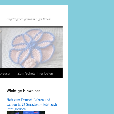
eingetragener, gemeinnütziger Verein
mpressum
Zum Schutz Ihrer Daten
Wichtige Hinweise:
Heft zum Deutsch Lehren und
Lernen in 23 Sprachen – jetzt auch
Portugiesisch