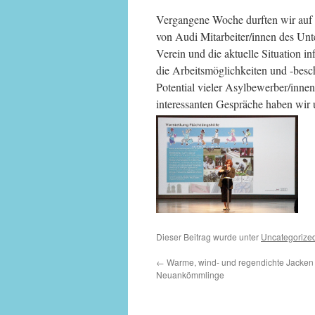
Vergang
ene Woche durften wir auf 
von Audi Mitarbeiter/innen des Un
Verein und die aktuelle Situation i
die Arbeitsmöglichkeiten und -bes
Potential vieler Asylbewerber/innen
interessanten Gespräche haben wir u
Dieser Beitrag wurde unter
Uncategorize
←
Warme, wind- und regendichte Jacken 
Neuankömmlinge