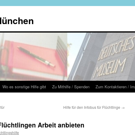
 München
Wo es sonstige Hilfe gibt
Zu Mithilfe / Spenden
Zum Kontaktieren / I
für
Hilfe für den Infobus für Flüchtlinge
→
lüchtlingen Arbeit anbieten
chtlingshilfe