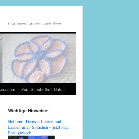
eingetragener, gemeinnütziger Verein
mpressum
Zum Schutz Ihrer Daten
Wichtige Hinweise:
Heft zum Deutsch Lehren und
Lernen in 23 Sprachen – jetzt auch
Portugiesisch