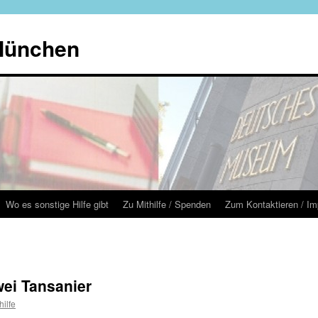
 München
Wo es sonstige Hilfe gibt
Zu Mithilfe / Spenden
Zum Kontaktieren / I
wei Tansanier
hilfe