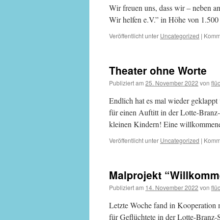
Wir freuen uns, dass wir – neben an
Wir helfen e.V.” in Höhe von 1.500
Veröffentlicht unter
Uncategorized
|
Komme
Theater ohne Worte
Publiziert am
25. November 2022
von
flü
Endlich hat es mal wieder geklappt 
für einen Auftitt in der Lotte-Bran
kleinen Kindern! Eine willkommene
Veröffentlicht unter
Uncategorized
|
Komme
Malprojekt “Willkom
Publiziert am
14. November 2022
von
flü
Letzte Woche fand in Kooperation m
für Geflüchtete in der Lotte-Branz-S