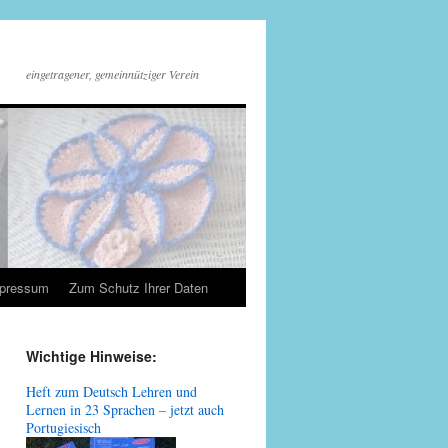
eingetragener, gemeinnütziger Verein
mpressum
Zum Schutz Ihrer Daten
Wichtige Hinweise:
Heft zum Deutsch Lehren und
Lernen in 23 Sprachen – jetzt auch
Portugiesisch