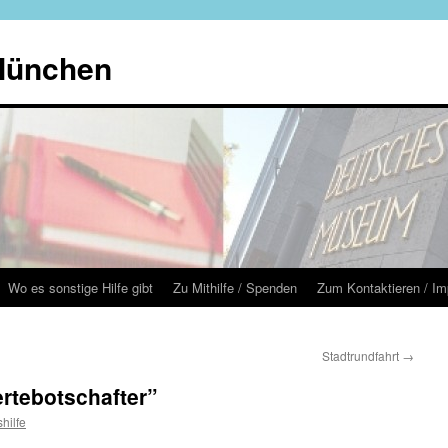
 München
Wo es sonstige Hilfe gibt
Zu Mithilfe / Spenden
Zum Kontaktieren / I
Stadtrundfahrt
→
rtebotschafter”
shilfe