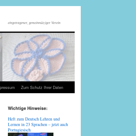
eingetragener, gemeinnütziger Verein
mpressum
Zum Schutz Ihrer Daten
Wichtige Hinweise:
Heft zum Deutsch Lehren und
Lernen in 23 Sprachen – jetzt auch
Portugiesisch