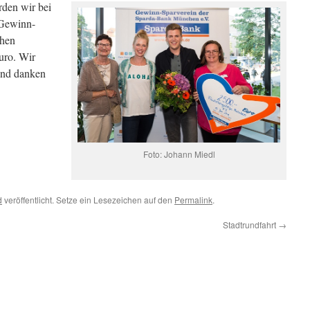
rden wir bei
 Gewinn-
chen
uro. Wir
und danken
Foto: Johann Miedl
d
veröffentlicht. Setze ein Lesezeichen auf den
Permalink
.
Stadtrundfahrt
→