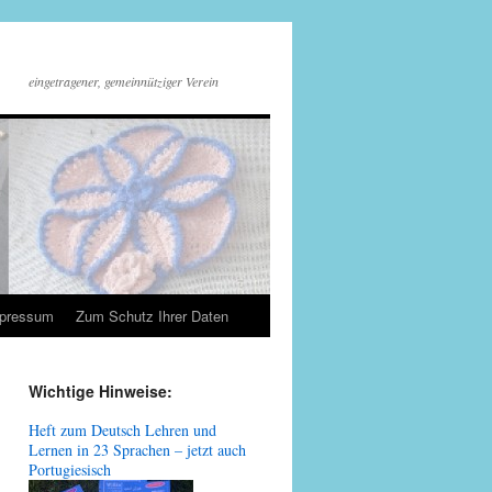
eingetragener, gemeinnütziger Verein
mpressum
Zum Schutz Ihrer Daten
Wichtige Hinweise:
Heft zum Deutsch Lehren und
Lernen in 23 Sprachen – jetzt auch
Portugiesisch