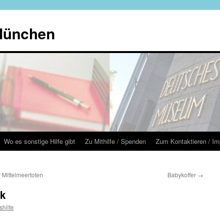
 München
Wo es sonstige Hilfe gibt
Zu Mithilfe / Spenden
Zum Kontaktieren / I
r Mittelmeertoten
Babykoffer
→
rk
shilfe