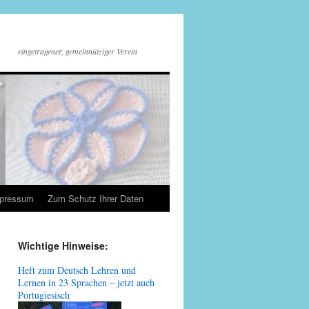
eingetragener, gemeinnütziger Verein
mpressum
Zum Schutz Ihrer Daten
Wichtige Hinweise:
Heft zum Deutsch Lehren und
Lernen in 23 Sprachen – jetzt auch
Portugiesisch