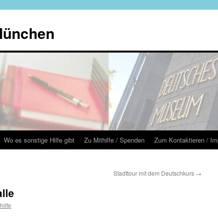
 München
Wo es sonstige Hilfe gibt
Zu Mithilfe / Spenden
Zum Kontaktieren / I
Stadttour mit dem Deutschkurs
→
lle
hilfe